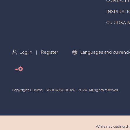
CONTACT 
INSPIRATI
CURIOSA 
Log in
|
Register
Languages and currenci
Copyright Curiosa - 51380693000126 - 2026. All rights reserved.
While navigating thi