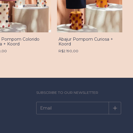
r Pompom Colorido
Abajur Pompom Curiosa +
a + Koord
Koord
0,00
R$2.190,00
SUBSCRIBE TO OUR NEWSLETTER