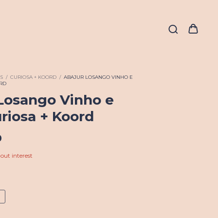
S
/
CURIOSA + KOORD
/
ABAJUR LOSANGO VINHO E
ORD
Losango Vinho e
riosa + Koord
0
out interest
G