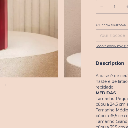
SHIPPING METHODS
Shipping for zipcod
I don't know my zi
Description
A base é de cerâ
haste é de lat
7
reciclado.
MEDIDAS
Tamanho Pequeno
cúpula 24,5 cm 
Tamanho Médio: 
cúpula 35,5 cm 
Tamanho Grande:
cúpula 35,5 cm 